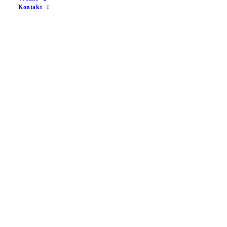
Kontakt
Weingut Klenert Glühwein (1,0l)
7,50
€