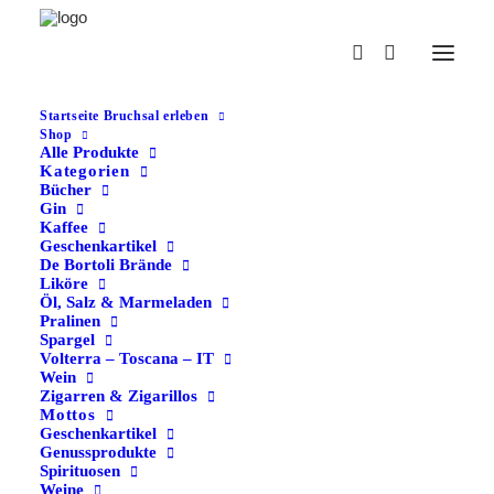
Startseite Bruchsal erleben
Shop
Alle Produkte
Kategorien
Bücher
Gin
Kaffee
Geschenkartikel
De Bortoli Brände
Produktfilter anzeigen
Liköre
Öl, Salz & Marmeladen
Pralinen
Spargel
Volterra – Toscana – IT
Wein
Zigarren & Zigarillos
Mottos
Geschenkartikel
Genussprodukte
Spirituosen
Weine