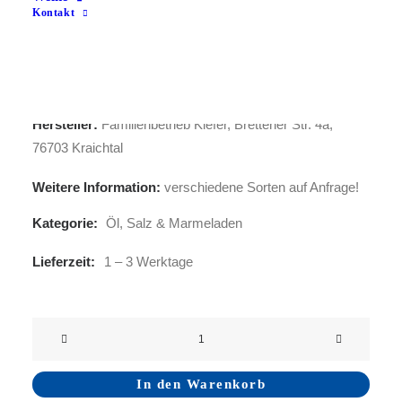
Kontakt
Selbstgemachte Marmeladen mit Obst aus eigenem
Anbau und nach Omas Rezept!
Hersteller:
Familienbetrieb Kiefer, Brettener Str. 4a,
76703 Kraichtal
Weitere Information:
verschiedene Sorten auf Anfrage!
Kategorie:
Öl, Salz & Marmeladen
Lieferzeit:
1 – 3 Werktage
Kraichtaler
Ölpresse
-
In den Warenkorb
Marmelade