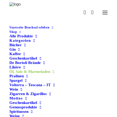
Startseite Bruchsal erleben
Shop
Alle Produkte
Home
Kraichtaler Ölpresse – Marmelade
Kategorien
Bücher
Gin
Kaffee
Geschenkartikel
De Bortoli Brände
Liköre
Öl, Salz & Marmeladen
Pralinen
Spargel
Kraichtaler Ölpresse –
Volterra – Toscana – IT
Wein
Marmelade
Zigarren & Zigarillos
Mottos
Geschenkartikel
4,50
€
Genussprodukte
Spirituosen
inkl. 19 % MwSt. zzgl.
Versandkosten
Weine